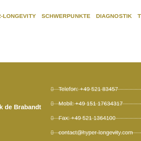
-LONGEVITY
SCHWERPUNKTE
DIAGNOSTIK
 für Ehepaar de 
Telefon: +49 521 83457
Mobil: +49 151 17634317
ck de Brabandt
Fax: +49 521 1364100
contact@hyper-longevity.com