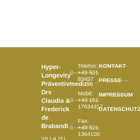
Diagnostik
Telefon:
KONTAKT
Hyper-
+49 521
Longevity
83457
PRESSE
Präventivmedizin
Drs
Mobil:
IMPRESSUM
+49 151
Claudia &
17634317
Frederick
DATENSCHUT
de
Fax:
Brabandt
+49 521
1364100
VILLA ZU